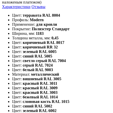
наложеным платежом)
Характеристики
Отзывы
Цвет:
терракота RAL 8004
Профиль:
Modern
Применение:
для кровли
Покрытие:
Полиэстер Стандарт
Ширина, мм:
1183
Толщина металла, мм:
0,45
Цвет:
коричневый RAL 8017
Цвет:
коричневый RR 32
Цвет:
зеленый RAL 6005
Цвет:
синий RAL 5005
Цвет:
светло серый RAL 7004
Цвет:
серый RAL 7024
Цвет:
белый RAL 9003
Материал:
металлический
Цвет:
вишневый RAL 3005
Цвет:
красный RAL 3011
Цвет:
красный RAL 3009
Цвет:
красный RAL 3003
Цвет:
бежевый RAL 1014
Цвет:
слоновая кость RAL 1015
Цвет:
синий RAL 5002
Цвет:
зеленый RAL 6002