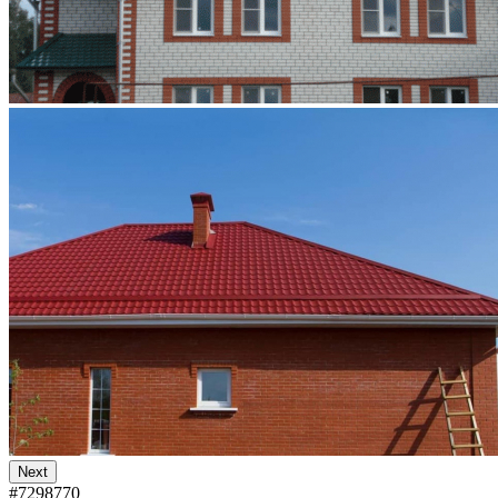
Next
#7298770