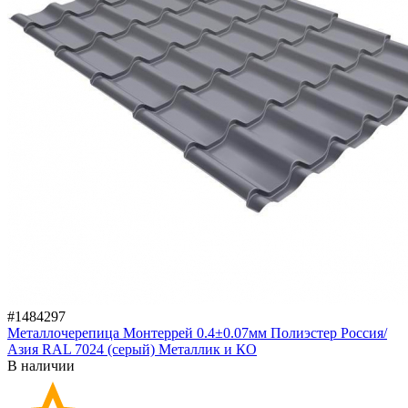
#1484297
Металлочерепица Монтеррей 0.4±0.07мм Полиэстер Россия/
Азия RAL 7024 (серый) Металлик и КО
В наличии