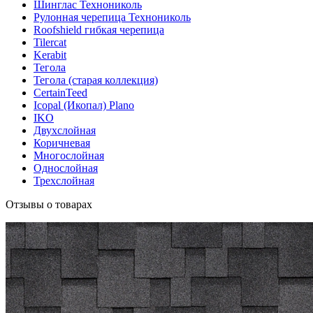
Шинглас Технониколь
Рулонная черепица Технониколь
Roofshield гибкая черепица
Tilercat
Kerabit
Тегола
Тегола (старая коллекция)
CertainTeed
Icopal (Икопал) Plano
IKO
Двухслойная
Коричневая
Многослойная
Однослойная
Трехслойная
Отзывы о товарах