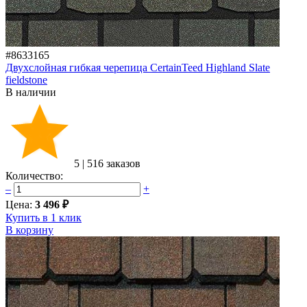
#8633165
Двухслойная гибкая черепица CertainTeed Highland Slate
fieldstone
В наличии
5
|
516 заказов
Количество:
–
+
Цена:
3 496 ₽
Купить в 1 клик
В корзину