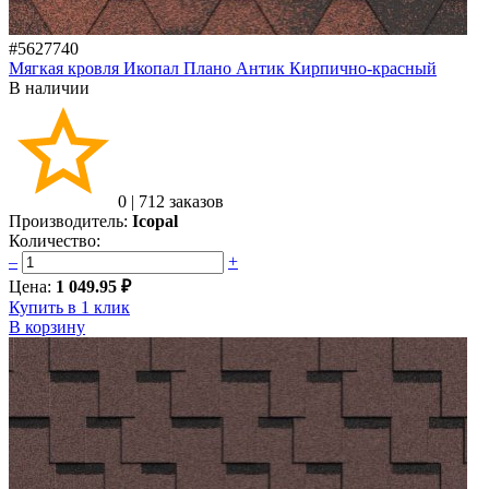
#5627740
Мягкая кровля Икопал Плано Антик Кирпично-красный
В наличии
0
|
712 заказов
Производитель:
Icopal
Количество:
–
+
Цена:
1 049.95 ₽
Купить в 1 клик
В корзину