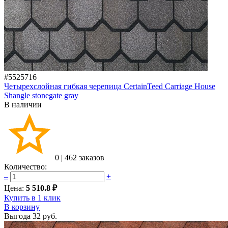
#5525716
Четырехслойная гибкая черепица CertainTeed Carriage House
Shangle stonegate gray
В наличии
0
|
462 заказов
Количество:
–
+
Цена:
5 510.8 ₽
Купить в 1 клик
В корзину
Выгода
32 руб.