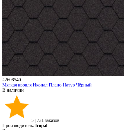
#2608540
Мягкая кровля Икопал Плано Натур Чёрный
В наличии
5
|
731 заказов
Производитель:
Icopal