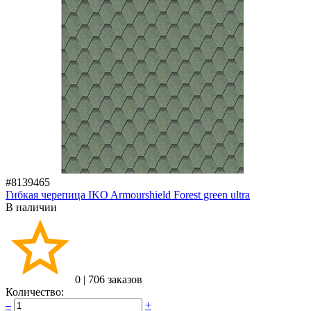
#8139465
Гибкая черепица IKO Armourshield Forest green ultra
В наличии
0
|
706 заказов
Количество:
–
+