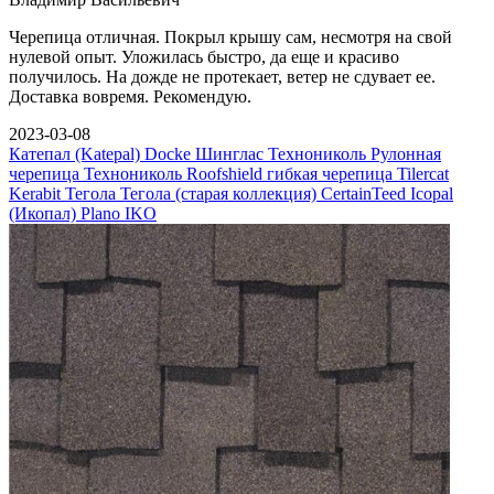
Черепица отличная. Покрыл крышу сам, несмотря на свой
нулевой опыт. Уложилась быстро, да еще и красиво
получилось. На дожде не протекает, ветер не сдувает ее.
Доставка вовремя. Рекомендую.
2023-03-08
Катепал (Katepal)
Docke
Шинглас Технониколь
Рулонная
черепица Технониколь
Roofshield гибкая черепица
Tilercat
Kerabit
Тегола
Тегола (старая коллекция)
CertainTeed
Icopal
(Икопал) Plano
IKO