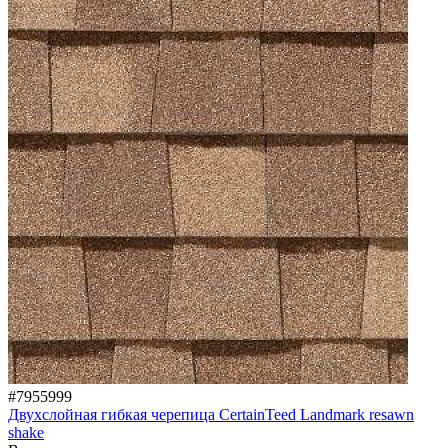
#7955999
Двухслойная гибкая черепица CertainTeed Landmark resawn
shake