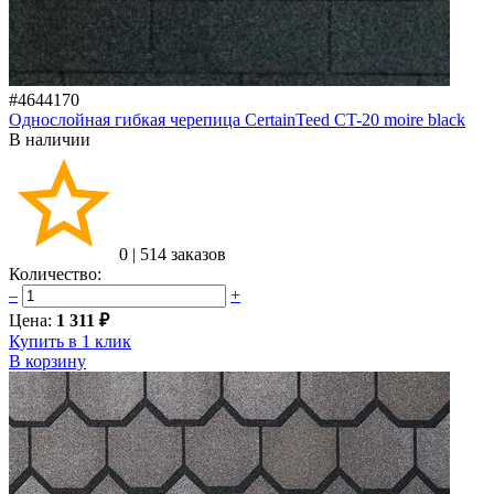
#4644170
Однослойная гибкая черепица CertainTeed CT-20 moire black
В наличии
0
|
514 заказов
Количество:
–
+
Цена:
1 311 ₽
Купить в 1 клик
В корзину