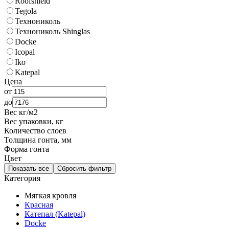
Roofshield
Tegola
Технониколь
Технониколь Shinglas
Docke
Icopal
Iko
Katepal
Цена
от
до
Вес кг/м2
Вес упаковки, кг
Количество слоев
Толщина гонта, мм
Форма гонта
Цвет
Показать все
Сбросить фильтр
Категория
Мягкая кровля
Красная
Катепал (Katepal)
Docke