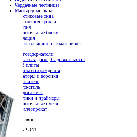
Чердачные лестницы
Мансардные окна
Пластиковые окна
Вентиляция кровли
Кирпич
Строительные блоки
Изоляция
Гидроизоляционные материалы
Снегозадержатели
Террасная доска, Садовый паркет
OSB плиты
Заборы и ограждения
Аэраторы и воронки
Утеплитель
Геотекстиль
Гладкий лист
Мастики и праймеры
Строительные смеси
Металлопрокат
Обратная связь
+7 985 002 98 71