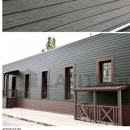
#7582329