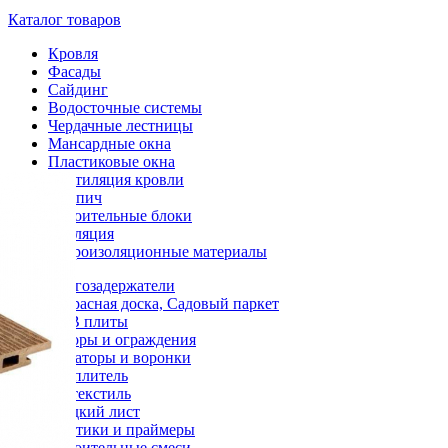
Каталог товаров
Кровля
Фасады
Сайдинг
Водосточные системы
Чердачные лестницы
Мансардные окна
Пластиковые окна
Вентиляция кровли
Кирпич
Строительные блоки
Изоляция
Гидроизоляционные материалы
Снегозадержатели
Террасная доска, Садовый паркет
OSB плиты
Заборы и ограждения
Аэраторы и воронки
Утеплитель
Геотекстиль
Гладкий лист
Мастики и праймеры
Строительные смеси