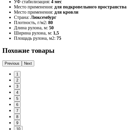
УФ стабилизация:
4 мес
Место применения:
для подкровельного пространства
Место применения:
для кровли
Страна:
Люксембург
Плотность, г/м2:
80
Длина рулона, м:
50
Ширина рулона, м:
1,5
Площадь рулона, м2:
75
Похожие товары
Previous
Next
1
2
3
4
5
6
7
8
9
10