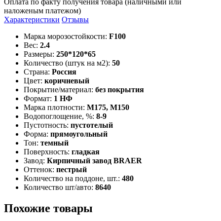
Оплата по факту получения товара (наличными или
наложеным платежом)
Характеристики
Отзывы
Марка морозостойкости:
F100
Вес:
2.4
Размеры:
250*120*65
Количество (штук на м2):
50
Страна:
Россия
Цвет:
коричневый
Покрытие/материал:
без покрытия
Формат:
1 НФ
Марка плотности:
М175, М150
Водопоглощение, %:
8-9
Пустотность:
пустотелый
Форма:
прямоугольный
Тон:
темный
Поверхность:
гладкая
Завод:
Кирпичный завод BRAER
Оттенок:
пестрый
Количество на поддоне, шт.:
480
Количество шт/авто:
8640
Похожие товары