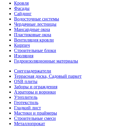
Кровля
Фасады
Сайдинг
Водосточные системы
Чердачные лестницы
Мансардные окна
Пластиковые окна
Вентиляция кровли
Кирпич
Строительные блоки
Изоляция
Гидроизоляционные материалы
Снегозадержатели
Террасная доска, Садовый паркет
OSB плиты
Заборы и ограждения
Аэраторы и воронки
Утеплитель
Геотекстиль
Гладкий лист
Мастики и праймеры
Строительные смеси
Металлопрокат