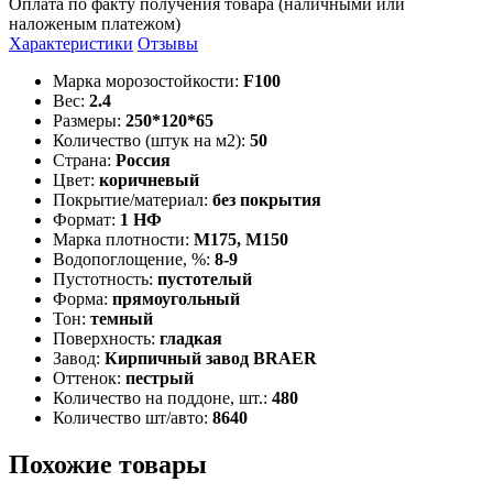
Оплата по факту получения товара (наличными или
наложеным платежом)
Характеристики
Отзывы
Марка морозостойкости:
F100
Вес:
2.4
Размеры:
250*120*65
Количество (штук на м2):
50
Страна:
Россия
Цвет:
коричневый
Покрытие/материал:
без покрытия
Формат:
1 НФ
Марка плотности:
М175, М150
Водопоглощение, %:
8-9
Пустотность:
пустотелый
Форма:
прямоугольный
Тон:
темный
Поверхность:
гладкая
Завод:
Кирпичный завод BRAER
Оттенок:
пестрый
Количество на поддоне, шт.:
480
Количество шт/авто:
8640
Похожие товары