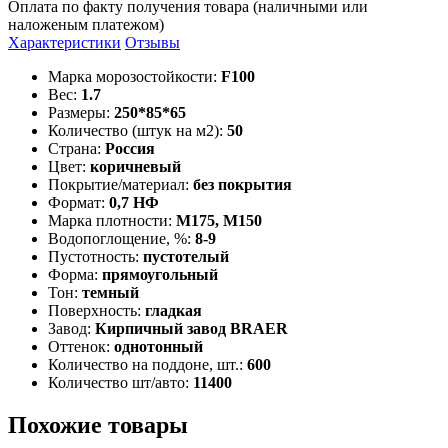
Оплата по факту получения товара (наличными или
наложеным платежом)
Характеристики
Отзывы
Марка морозостойкости:
F100
Вес:
1.7
Размеры:
250*85*65
Количество (штук на м2):
50
Страна:
Россия
Цвет:
коричневый
Покрытие/материал:
без покрытия
Формат:
0,7 НФ
Марка плотности:
М175, М150
Водопоглощение, %:
8-9
Пустотность:
пустотелый
Форма:
прямоугольный
Тон:
темный
Поверхность:
гладкая
Завод:
Кирпичный завод BRAER
Оттенок:
однотонный
Количество на поддоне, шт.:
600
Количество шт/авто:
11400
Похожие товары