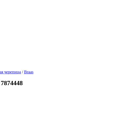
ая черепица
/
Braas
 7874448