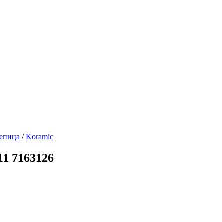
репица
/
Koramic
11 7163126