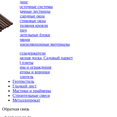
Сайдинг
Водосточные системы
Чердачные лестницы
Мансардные окна
Пластиковые окна
Вентиляция кровли
Кирпич
Строительные блоки
Изоляция
Гидроизоляционные материалы
Снегозадержатели
Террасная доска, Садовый паркет
OSB плиты
Заборы и ограждения
Аэраторы и воронки
Утеплитель
Геотекстиль
Гладкий лист
Мастики и праймеры
Строительные смеси
Металлопрокат
Обратная связь