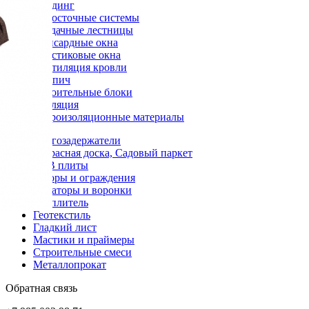
Сайдинг
Водосточные системы
Чердачные лестницы
Мансардные окна
Пластиковые окна
Вентиляция кровли
Кирпич
Строительные блоки
Изоляция
Гидроизоляционные материалы
Снегозадержатели
Террасная доска, Садовый паркет
OSB плиты
Заборы и ограждения
Аэраторы и воронки
Утеплитель
Геотекстиль
Гладкий лист
Мастики и праймеры
Строительные смеси
Металлопрокат
Обратная связь