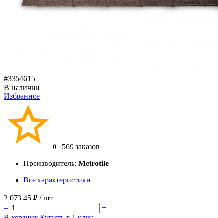
#3354615
В наличии
Избранное
0
|
569 заказов
Производитель:
Metrotile
Все характеристики
2 073.45 ₽
/ шт
–
+
В корзину
Купить в 1 клик