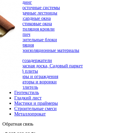
Сайдинг
Водосточные системы
Чердачные лестницы
Мансардные окна
Пластиковые окна
Вентиляция кровли
Кирпич
Строительные блоки
Изоляция
Гидроизоляционные материалы
Снегозадержатели
Террасная доска, Садовый паркет
OSB плиты
Заборы и ограждения
Аэраторы и воронки
Утеплитель
Геотекстиль
Гладкий лист
Мастики и праймеры
Строительные смеси
Металлопрокат
Обратная связь