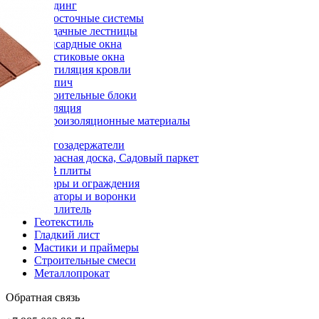
Сайдинг
Водосточные системы
Чердачные лестницы
Мансардные окна
Пластиковые окна
Вентиляция кровли
Кирпич
Строительные блоки
Изоляция
Гидроизоляционные материалы
Снегозадержатели
Террасная доска, Садовый паркет
OSB плиты
Заборы и ограждения
Аэраторы и воронки
Утеплитель
Геотекстиль
Гладкий лист
Мастики и праймеры
Строительные смеси
Металлопрокат
Обратная связь