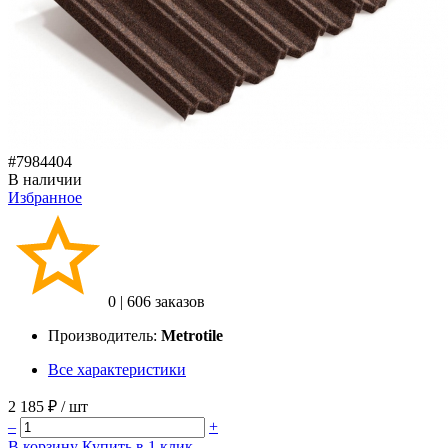
#7984404
В наличии
Избранное
0
|
606 заказов
Производитель:
Metrotile
Все характеристики
2 185 ₽
/ шт
–
+
В корзину
Купить в 1 клик