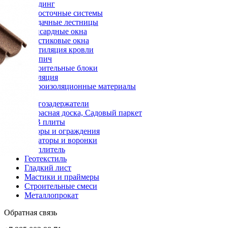
Сайдинг
Водосточные системы
Чердачные лестницы
Мансардные окна
Пластиковые окна
Вентиляция кровли
Кирпич
Строительные блоки
Изоляция
Гидроизоляционные материалы
Снегозадержатели
Террасная доска, Садовый паркет
OSB плиты
Заборы и ограждения
Аэраторы и воронки
Утеплитель
Геотекстиль
Гладкий лист
Мастики и праймеры
Строительные смеси
Металлопрокат
Обратная связь