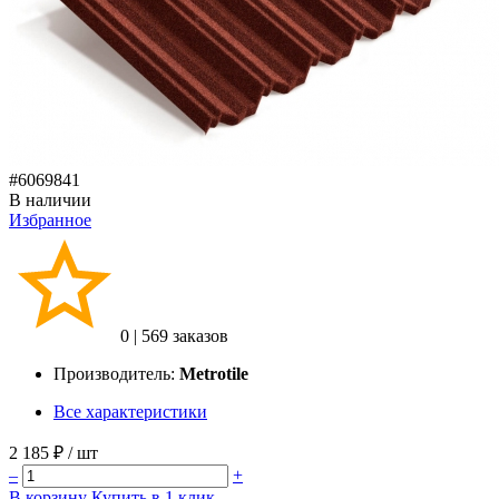
#6069841
В наличии
Избранное
0
|
569 заказов
Производитель:
Metrotile
Все характеристики
2 185 ₽
/ шт
–
+
В корзину
Купить в 1 клик