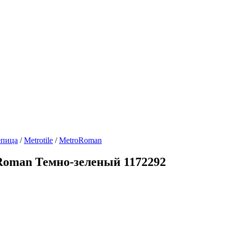
епица
/
Metrotile
/
MetroRoman
Roman Темно-зеленый 1172292