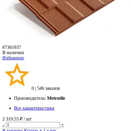
#7361937
В наличии
Избранное
0
|
546 заказов
Производитель:
Metrotile
Все характеристики
2 319.55 ₽
/ шт
–
+
В корзину
Купить в 1 клик