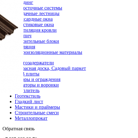
Сайдинг
Водосточные системы
Чердачные лестницы
Мансардные окна
Пластиковые окна
Вентиляция кровли
Кирпич
Строительные блоки
Изоляция
Гидроизоляционные материалы
Снегозадержатели
Террасная доска, Садовый паркет
OSB плиты
Заборы и ограждения
Аэраторы и воронки
Утеплитель
Геотекстиль
Гладкий лист
Мастики и праймеры
Строительные смеси
Металлопрокат
Обратная связь