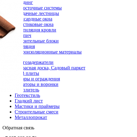
Сайдинг
Водосточные системы
Чердачные лестницы
Мансардные окна
Пластиковые окна
Вентиляция кровли
Кирпич
Строительные блоки
Изоляция
Гидроизоляционные материалы
Снегозадержатели
Террасная доска, Садовый паркет
OSB плиты
Заборы и ограждения
Аэраторы и воронки
Утеплитель
Геотекстиль
Гладкий лист
Мастики и праймеры
Строительные смеси
Металлопрокат
Обратная связь