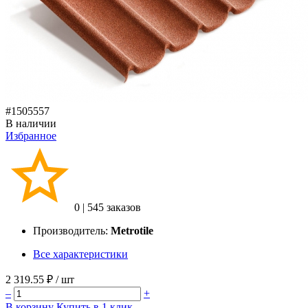
#1505557
В наличии
Избранное
0
|
545 заказов
Производитель:
Metrotile
Все характеристики
2 319.55 ₽
/ шт
–
+
В корзину
Купить в 1 клик