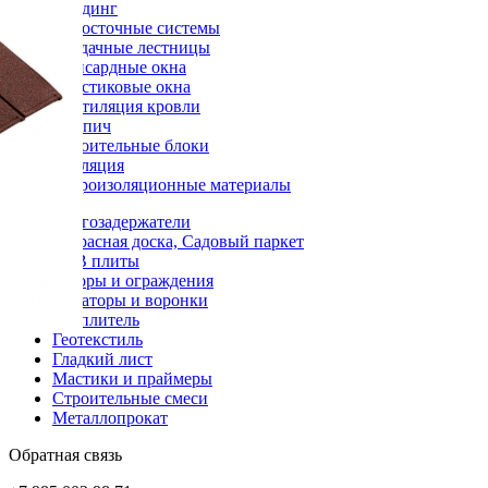
Сайдинг
Водосточные системы
Чердачные лестницы
Мансардные окна
Пластиковые окна
Вентиляция кровли
Кирпич
Строительные блоки
Изоляция
Гидроизоляционные материалы
Снегозадержатели
Террасная доска, Садовый паркет
OSB плиты
Заборы и ограждения
Аэраторы и воронки
Утеплитель
Геотекстиль
Гладкий лист
Мастики и праймеры
Строительные смеси
Металлопрокат
Обратная связь