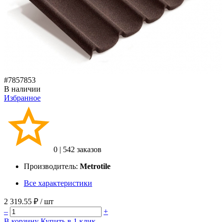
#7857853
В наличии
Избранное
0
|
542 заказов
Производитель:
Metrotile
Все характеристики
2 319.55 ₽
/ шт
–
+
В корзину
Купить в 1 клик