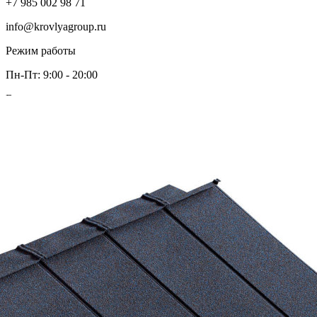
+7 985 002 98 71
info@krovlyagroup.ru
Режим работы
Пн-Пт: 9:00 - 20:00
Ваш город
Москва
Ваш город Москва ?
Да, все верно
Выбрать другой
+7 985 002 98 71
info@krovlyagroup.ru
Мы используем файлы cookie и сервисы аналитики, чтобы
улучшить работу сайта и показывать релевантный контент.
Нажимая «Принимаю», вы соглашаетесь с их использованием.
Вы можете отключить cookie в настройках браузера.
Подробнее:
политика конфиденциальности
,
согласие на сбор
cookie
Принимаю