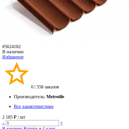
#5624182
В наличии
Избранное
0
|
558 заказов
Производитель:
Metrotile
Все характеристики
2 185 ₽
/ шт
–
+
В корзину
Купить в 1 клик