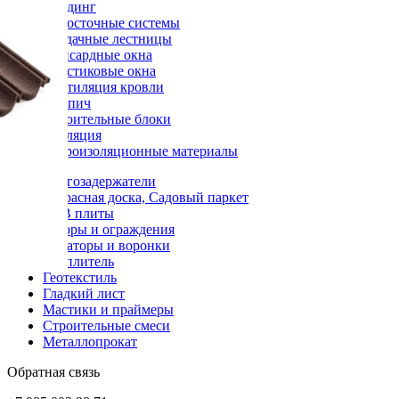
Сайдинг
Водосточные системы
Чердачные лестницы
Мансардные окна
Пластиковые окна
Вентиляция кровли
Кирпич
Строительные блоки
Изоляция
Гидроизоляционные материалы
Снегозадержатели
Террасная доска, Садовый паркет
OSB плиты
Заборы и ограждения
Аэраторы и воронки
Утеплитель
Геотекстиль
Гладкий лист
Мастики и праймеры
Строительные смеси
Металлопрокат
Обратная связь