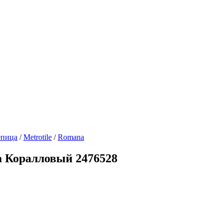
епица
/
Metrotile
/
Romana
а Коралловый 2476528