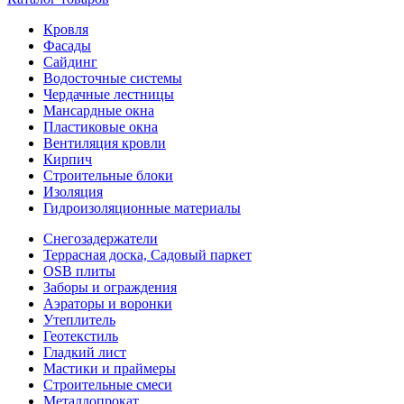
Кровля
Фасады
Сайдинг
Водосточные системы
Чердачные лестницы
Мансардные окна
Пластиковые окна
Вентиляция кровли
Кирпич
Строительные блоки
Изоляция
Гидроизоляционные материалы
Снегозадержатели
Террасная доска, Садовый паркет
OSB плиты
Заборы и ограждения
Аэраторы и воронки
Утеплитель
Геотекстиль
Гладкий лист
Мастики и праймеры
Строительные смеси
Металлопрокат