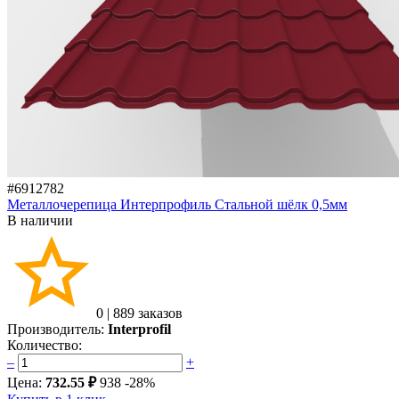
#6912782
Металлочерепица Интерпрофиль Стальной шёлк 0,5мм
В наличии
0
|
889 заказов
Производитель:
Interprofil
Количество:
–
+
Цена:
732.55 ₽
938
-28%