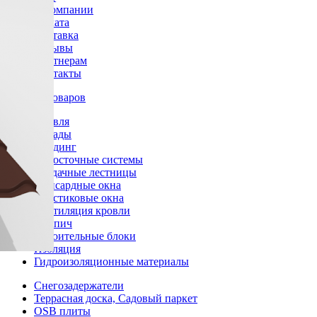
О компании
Оплата
Доставка
Отзывы
Партнерам
Контакты
Каталог товаров
Кровля
Фасады
Сайдинг
Водосточные системы
Чердачные лестницы
Мансардные окна
Пластиковые окна
Вентиляция кровли
Кирпич
Строительные блоки
Изоляция
Гидроизоляционные материалы
Снегозадержатели
Террасная доска, Садовый паркет
OSB плиты