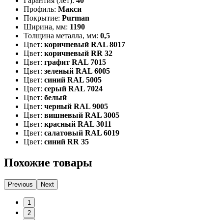
Гарантия (лет):
40
Профиль:
Макси
Покрытие:
Purman
Ширина, мм:
1190
Толщина металла, мм:
0,5
Цвет:
коричневый RAL 8017
Цвет:
коричневый RR 32
Цвет:
графит RAL 7015
Цвет:
зеленый RAL 6005
Цвет:
синий RAL 5005
Цвет:
серый RAL 7024
Цвет:
белый
Цвет:
черный RAL 9005
Цвет:
вишневый RAL 3005
Цвет:
красный RAL 3011
Цвет:
салатовый RAL 6019
Цвет:
синий RR 35
Похожие товары
Previous
Next
1
2