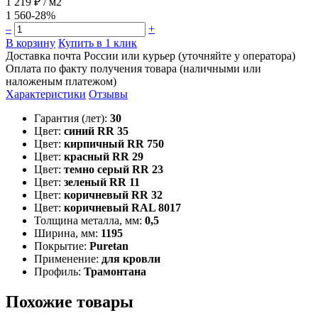
1 219 ₽
/ м2
1 560
-28%
–
+
В корзину
Купить в 1 клик
Доставка почта России или курьер (уточняйте у оператора)
Оплата по факту получения товара (наличными или
наложеным платежом)
Характеристики
Отзывы
Гарантия (лет):
30
Цвет:
синий RR 35
Цвет:
кирпичный RR 750
Цвет:
красный RR 29
Цвет:
темно серый RR 23
Цвет:
зеленый RR 11
Цвет:
коричневый RR 32
Цвет:
коричневый RAL 8017
Толщина металла, мм:
0,5
Ширина, мм:
1195
Покрытие:
Puretan
Применение:
для кровли
Профиль:
Трамонтана
Похожие товары