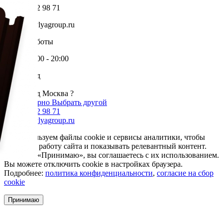
+7 985 002 98 71
info@krovlyagroup.ru
Режим работы
Пн-Пт: 9:00 - 20:00
Ваш город
Москва
Ваш город Москва ?
Да, все верно
Выбрать другой
+7 985 002 98 71
info@krovlyagroup.ru
Мы используем файлы cookie и сервисы аналитики, чтобы
улучшить работу сайта и показывать релевантный контент.
Нажимая «Принимаю», вы соглашаетесь с их использованием.
Вы можете отключить cookie в настройках браузера.
Подробнее:
политика конфиденциальности
,
согласие на сбор
cookie
Принимаю