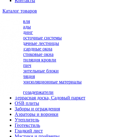
Контакты
Каталог товаров
Кровля
Фасады
Сайдинг
Водосточные системы
Чердачные лестницы
Мансардные окна
Пластиковые окна
Вентиляция кровли
Кирпич
Строительные блоки
Изоляция
Гидроизоляционные материалы
Снегозадержатели
Террасная доска, Садовый паркет
OSB плиты
Заборы и ограждения
Аэраторы и воронки
Утеплитель
Геотекстиль
Гладкий лист
Мастики и праймеры