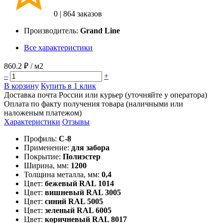
0
|
864 заказов
Производитель:
Grand Line
Все характеристики
860.2 ₽
/ м2
–
+
В корзину
Купить в 1 клик
Доставка почта России или курьер (уточняйте у оператора)
Оплата по факту получения товара (наличными или
наложеным платежом)
Характеристики
Отзывы
Профиль:
С-8
Применение:
для забора
Покрытие:
Полиэстер
Ширина, мм:
1200
Толщина металла, мм:
0,4
Цвет:
бежевый RAL 1014
Цвет:
вишневый RAL 3005
Цвет:
синий RAL 5005
Цвет:
зеленый RAL 6005
Цвет:
коричневый RAL 8017