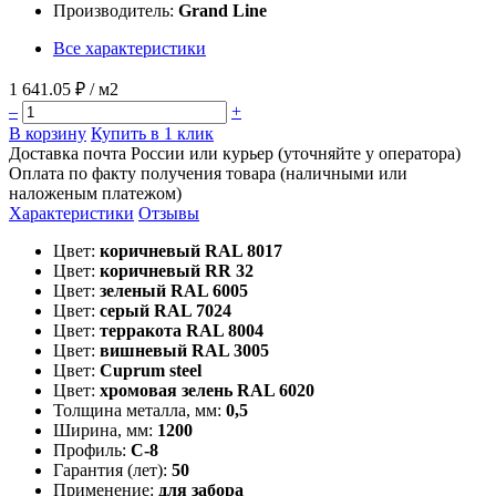
Производитель:
Grand Line
Все характеристики
1 641.05 ₽
/ м2
–
+
В корзину
Купить в 1 клик
Доставка почта России или курьер (уточняйте у оператора)
Оплата по факту получения товара (наличными или
наложеным платежом)
Характеристики
Отзывы
Цвет:
коричневый RAL 8017
Цвет:
коричневый RR 32
Цвет:
зеленый RAL 6005
Цвет:
серый RAL 7024
Цвет:
терракота RAL 8004
Цвет:
вишневый RAL 3005
Цвет:
Cuprum steel
Цвет:
хромовая зелень RAL 6020
Толщина металла, мм:
0,5
Ширина, мм:
1200
Профиль:
С-8
Гарантия (лет):
50
Применение:
для забора