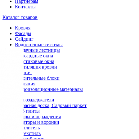
Партнерам
Контакты
Каталог товаров
Кровля
Фасады
Сайдинг
Водосточные системы
Чердачные лестницы
Мансардные окна
Пластиковые окна
Вентиляция кровли
Кирпич
Строительные блоки
Изоляция
Гидроизоляционные материалы
Снегозадержатели
Террасная доска, Садовый паркет
OSB плиты
Заборы и ограждения
Аэраторы и воронки
Утеплитель
Геотекстиль
Гладкий лист