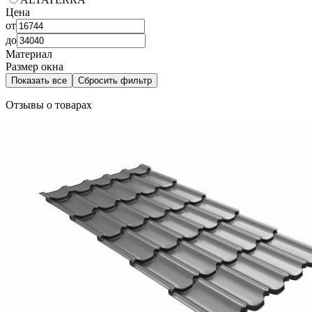
Цена
от
до
Материал
Размер окна
Показать все
Сбросить фильтр
Отзывы о товарах