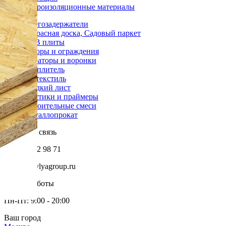
Гидроизоляционные материалы
Снегозадержатели
Террасная доска, Садовый паркет
OSB плиты
Заборы и ограждения
Аэраторы и воронки
Утеплитель
Геотекстиль
Гладкий лист
Мастики и праймеры
Строительные смеси
Металлопрокат
Обратная связь
+7 985 002 98 71
info@krovlyagroup.ru
Режим работы
Пн-Пт: 9:00 - 20:00
Ваш город