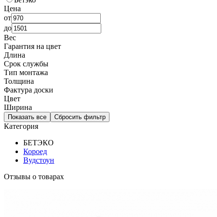
Цена
от
до
Вес
Гарантия на цвет
Длина
Срок службы
Тип монтажа
Толщина
Фактура доски
Цвет
Ширина
Показать все
Сбросить фильтр
Категория
БЕТЭКО
Короед
Вудстоун
Отзывы о товарах