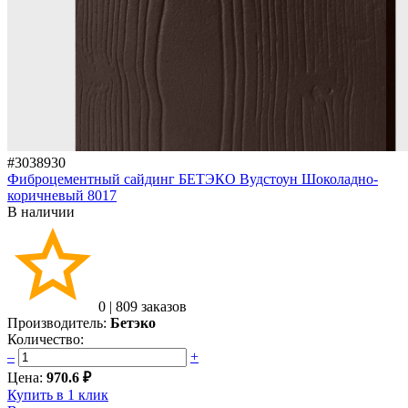
#3038930
Фиброцементный сайдинг БЕТЭКО Вудстоун Шоколадно-
коричневый 8017
В наличии
0
|
809 заказов
Производитель:
Бетэко
Количество:
–
+
Цена:
970.6 ₽
Купить в 1 клик