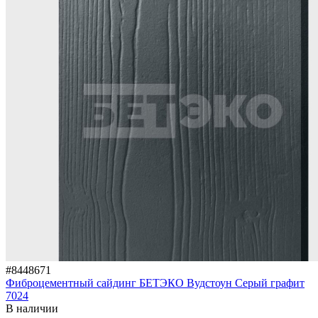
#8448671
Фиброцементный сайдинг БЕТЭКО Вудстоун Серый графит
7024
В наличии