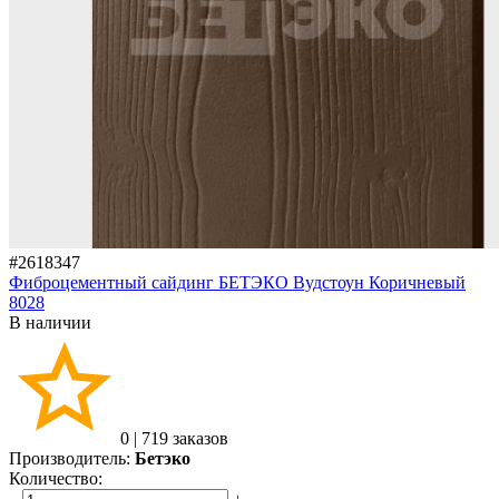
#2618347
Фиброцементный сайдинг БЕТЭКО Вудстоун Коричневый
8028
В наличии
0
|
719 заказов
Производитель:
Бетэко
Количество: