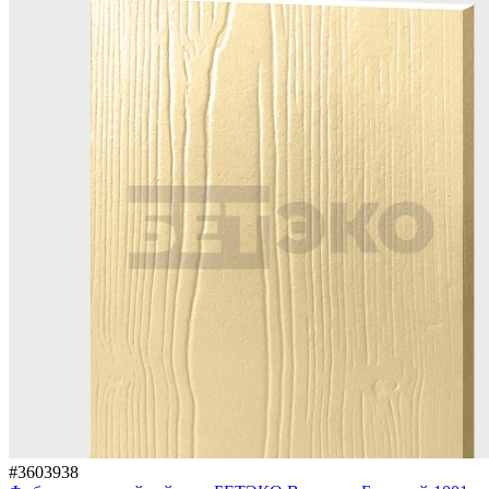
#3603938