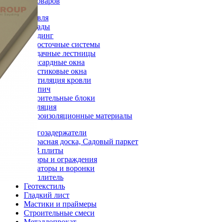
Каталог товаров
Кровля
Фасады
Сайдинг
Водосточные системы
Чердачные лестницы
Мансардные окна
Пластиковые окна
Вентиляция кровли
Кирпич
Строительные блоки
Изоляция
Гидроизоляционные материалы
Снегозадержатели
Террасная доска, Садовый паркет
OSB плиты
Заборы и ограждения
Аэраторы и воронки
Утеплитель
Геотекстиль
Гладкий лист
Мастики и праймеры
Строительные смеси
Металлопрокат