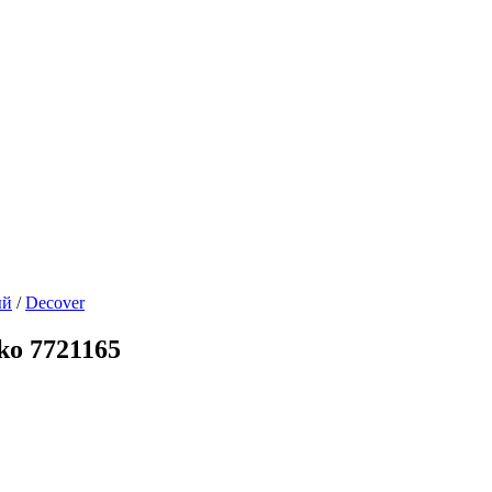
ый
/
Decover
o 7721165