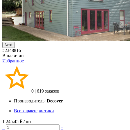
Next
#2348816
В наличии
Избранное
0
|
619 заказов
Производитель:
Decover
Все характеристики
1 245.45 ₽
/ шт
–
+