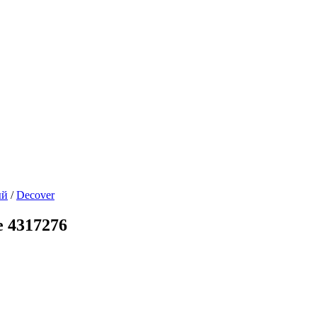
ый
/
Decover
 4317276