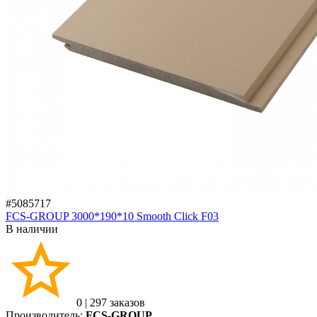
#5085717
FCS-GROUP 3000*190*10 Smooth Click F03
В наличии
0
|
297 заказов
Производитель:
FCS-GROUP