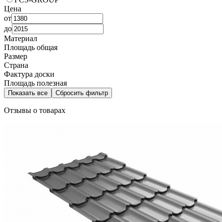
Цена
от
до
Материал
Площадь общая
Размер
Страна
Фактура доски
Площадь полезная
Показать все
Сбросить фильтр
Отзывы о товарах