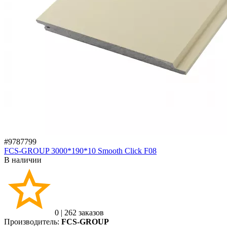
#9787799
FCS-GROUP 3000*190*10 Smooth Click F08
В наличии
0
|
262 заказов
Производитель:
FCS-GROUP