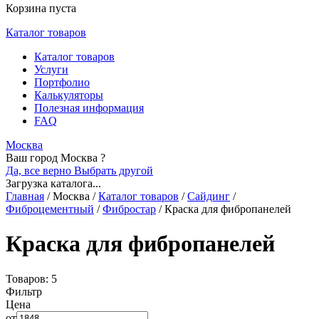
Корзина пуста
Каталог товаров
Каталог товаров
Услуги
Портфолио
Калькуляторы
Полезная информация
FAQ
Москва
Ваш город Москва ?
Да, все верно
Выбрать другой
Загрузка каталога...
Главная
/
Москва
/
Каталог товаров
/
Сайдинг
/
Фиброцементный
/
Фибростар
/
Краска для фибропанелей
Краска для фибропанелей
Товаров: 5
Фильтр
Цена
от