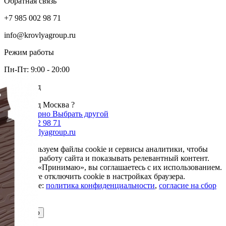
Обратная связь
+7 985 002 98 71
info@krovlyagroup.ru
Режим работы
Пн-Пт: 9:00 - 20:00
Ваш город
Москва
Ваш город Москва ?
Да, все верно
Выбрать другой
+7 985 002 98 71
info@krovlyagroup.ru
Мы используем файлы cookie и сервисы аналитики, чтобы
улучшить работу сайта и показывать релевантный контент.
Нажимая «Принимаю», вы соглашаетесь с их использованием.
Вы можете отключить cookie в настройках браузера.
Подробнее:
политика конфиденциальности
,
согласие на сбор
cookie
Принимаю