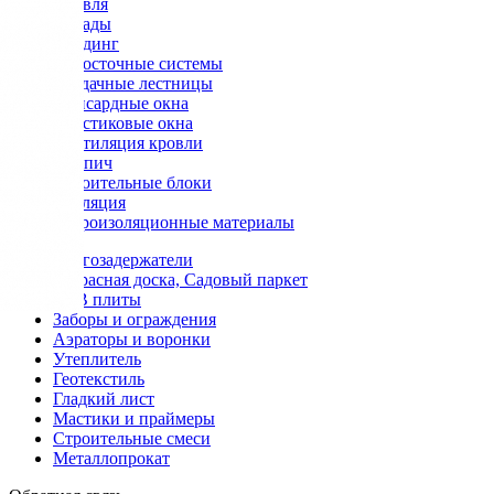
Кровля
Фасады
Сайдинг
Водосточные системы
Чердачные лестницы
Мансардные окна
Пластиковые окна
Вентиляция кровли
Кирпич
Строительные блоки
Изоляция
Гидроизоляционные материалы
Снегозадержатели
Террасная доска, Садовый паркет
OSB плиты
Заборы и ограждения
Аэраторы и воронки
Утеплитель
Геотекстиль
Гладкий лист
Мастики и праймеры
Строительные смеси
Металлопрокат