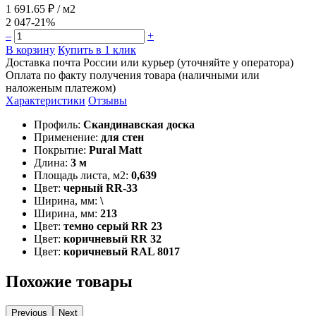
1 691.65 ₽
/ м2
2 047
-21%
–
+
В корзину
Купить в 1 клик
Доставка почта России или курьер (уточняйте у оператора)
Оплата по факту получения товара (наличными или
наложеным платежом)
Характеристики
Отзывы
Профиль:
Скандинавская доска
Применение:
для стен
Покрытие:
Pural Matt
Длина:
3 м
Площадь листа, м2:
0,639
Цвет:
черный RR-33
Ширина, мм:
\
Ширина, мм:
213
Цвет:
темно серый RR 23
Цвет:
коричневый RR 32
Цвет:
коричневый RAL 8017
Похожие товары
Previous
Next