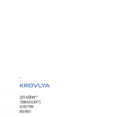
ООО "ФУДТАЙМ""
ОГРН 1195081033971
ИНН 5024195799
КПП 502401001