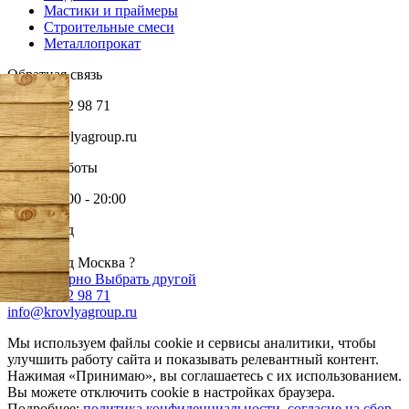
Мастики и праймеры
Строительные смеси
Металлопрокат
Обратная связь
+7 985 002 98 71
info@krovlyagroup.ru
Режим работы
Пн-Пт: 9:00 - 20:00
Ваш город
Москва
Ваш город Москва ?
Да, все верно
Выбрать другой
+7 985 002 98 71
info@krovlyagroup.ru
Мы используем файлы cookie и сервисы аналитики, чтобы
улучшить работу сайта и показывать релевантный контент.
Нажимая «Принимаю», вы соглашаетесь с их использованием.
Вы можете отключить cookie в настройках браузера.
Подробнее:
политика конфиденциальности
,
согласие на сбор