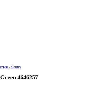
ттен
/
Sentry
 Green 4646257