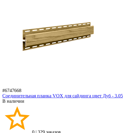
#6747668
Соединительная планка VOX для сайдинга цвет Дуб - 3.05
В наличии
0
|
329 заказов