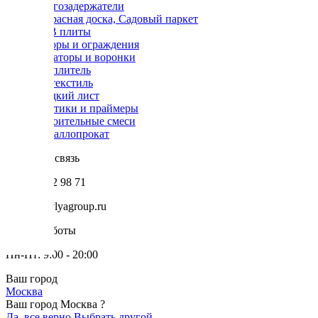
Снегозадержатели
Террасная доска, Садовый паркет
OSB плиты
Заборы и ограждения
Аэраторы и воронки
Утеплитель
Геотекстиль
Гладкий лист
Мастики и праймеры
Строительные смеси
Металлопрокат
Обратная связь
+7 985 002 98 71
info@krovlyagroup.ru
Режим работы
Пн-Пт: 9:00 - 20:00
Ваш город
Москва
Ваш город Москва ?
Да, все верно
Выбрать другой