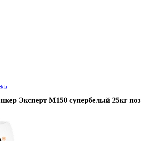
ekta
нкер Эксперт М150 супербелый 25кг поз