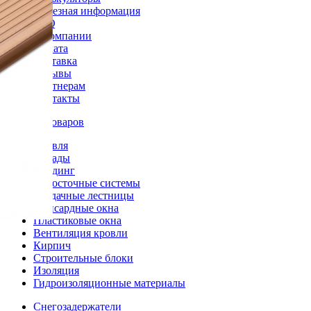
Полезная информация
FAQ
О компании
Оплата
Доставка
Отзывы
Партнерам
Контакты
Каталог товаров
Кровля
Фасады
Сайдинг
Водосточные системы
Чердачные лестницы
Мансардные окна
Пластиковые окна
Вентиляция кровли
Кирпич
Строительные блоки
Изоляция
Гидроизоляционные материалы
Снегозадержатели