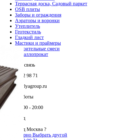
Террасная доска, Садовый паркет
OSB плиты
Заборы и ограждения
Аэраторы и воронки
Утеплитель
Геотекстиль
Гладкий лист
Мастики и праймеры
Строительные смеси
Металлопрокат
Обратная связь
+7 985 002 98 71
info@krovlyagroup.ru
Режим работы
Пн-Пт: 9:00 - 20:00
Ваш город
Москва
Ваш город Москва ?
Да, все верно
Выбрать другой