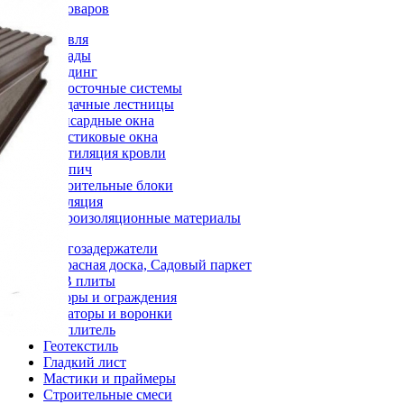
Каталог товаров
Кровля
Фасады
Сайдинг
Водосточные системы
Чердачные лестницы
Мансардные окна
Пластиковые окна
Вентиляция кровли
Кирпич
Строительные блоки
Изоляция
Гидроизоляционные материалы
Снегозадержатели
Террасная доска, Садовый паркет
OSB плиты
Заборы и ограждения
Аэраторы и воронки
Утеплитель
Геотекстиль
Гладкий лист
Мастики и праймеры
Строительные смеси