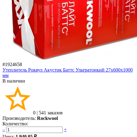
#1924658
Утеплитель Роквул Акустик Баттс Ультратонкий 27x600x1000
мм
В наличии
0
|
541 заказов
Производитель:
Rockwool
Количество:
–
+
Цена:
1 940.05 ₽