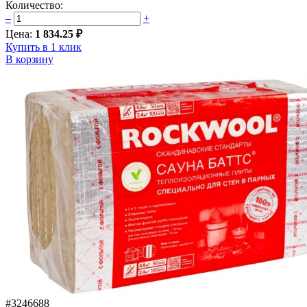
Количество:
–
+
Цена:
1 834.25 ₽
Купить в 1 клик
В корзину
#3246688