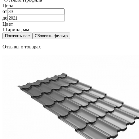
Цена
от
до
Цвет
Ширина, мм
Показать все
Сбросить фильтр
Отзывы о товарах