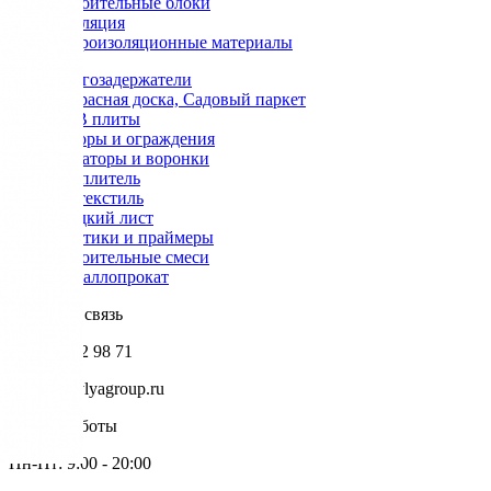
Строительные блоки
Изоляция
Гидроизоляционные материалы
Снегозадержатели
Террасная доска, Садовый паркет
OSB плиты
Заборы и ограждения
Аэраторы и воронки
Утеплитель
Геотекстиль
Гладкий лист
Мастики и праймеры
Строительные смеси
Металлопрокат
Обратная связь
+7 985 002 98 71
info@krovlyagroup.ru
Режим работы
Пн-Пт: 9:00 - 20:00