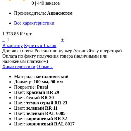
0
|
440 заказов
Производитель:
Аквасистем
Все характеристики
1 378.85 ₽
/ шт
–
+
В корзину
Купить в 1 клик
Доставка почта России или курьер (уточняйте у оператора)
Оплата по факту получения товара (наличными или
наложеным платежом)
Характеристики
Отзывы
Материал:
металлический
Диаметр:
100 мм, 90 мм
Покрытие:
Pural
Цвет:
красный RR 29
Цвет:
белый RR 20
Цвет:
темно серый RR 23
Цвет:
зеленый RR 11
Цвет:
зеленый RAL 6005
Цвет:
коричневый RR 32
Цвет:
коричневый RAL 8017