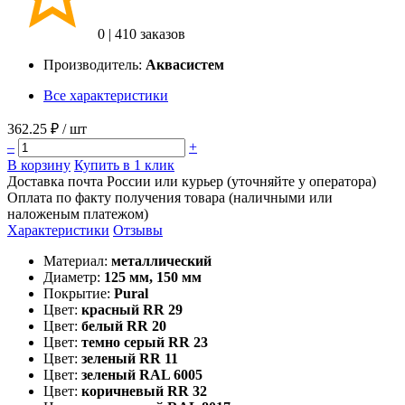
0
|
410 заказов
Производитель:
Аквасистем
Все характеристики
362.25 ₽
/ шт
–
+
В корзину
Купить в 1 клик
Доставка почта России или курьер (уточняйте у оператора)
Оплата по факту получения товара (наличными или
наложеным платежом)
Характеристики
Отзывы
Материал:
металлический
Диаметр:
125 мм, 150 мм
Покрытие:
Pural
Цвет:
красный RR 29
Цвет:
белый RR 20
Цвет:
темно серый RR 23
Цвет:
зеленый RR 11
Цвет:
зеленый RAL 6005
Цвет:
коричневый RR 32